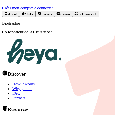
Créer mon compte
Se connecter
About
Skills
Gallery
Career
Followers (1)
Biographie
Co fondateur de la Cie Artaban.
Discover
How it works
Why join us
FAQ
Partners
Resources