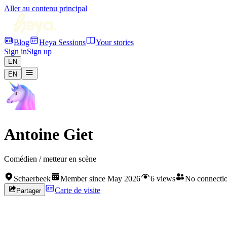
Aller au contenu principal
Blog
Heya Sessions
Your stories
Sign in
Sign up
EN
EN
Antoine Giet
Comédien / metteur en scène
Schaerbeek
Member since May 2026
6 views
No connecti
Carte de visite
Partager
Rejoignez HEYA pour contacter
Antoine
Créez votre profil gratuitement et développez votre réseau artistique 