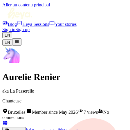
Aller au contenu principal
Blog
Heya Sessions
Your stories
Sign in
Sign up
EN
EN
Aurelie Renier
aka
La Passerelle
Chanteuse
Bruxelles
Member since May 2026
7 views
No
connections