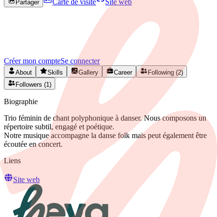
Carte de visite
Site web
Partager
Rejoignez HEYA pour contacter
Aurelie
Créez votre profil gratuitement et développez votre réseau artistique
en Belgique.
Créer mon compte
Se connecter
About
Skills
Gallery
Career
Following (2)
Followers (1)
Biographie
Trio féminin de chant polyphonique à danser. Nous composons un
répertoire subtil, engagé et poétique.
Notre musique accompagne la danse folk mais peut également être
écoutée en concert.
Liens
Site web