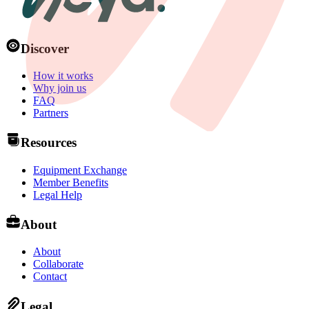
Discover
How it works
Why join us
FAQ
Partners
Resources
Equipment Exchange
Member Benefits
Legal Help
About
About
Collaborate
Contact
Legal