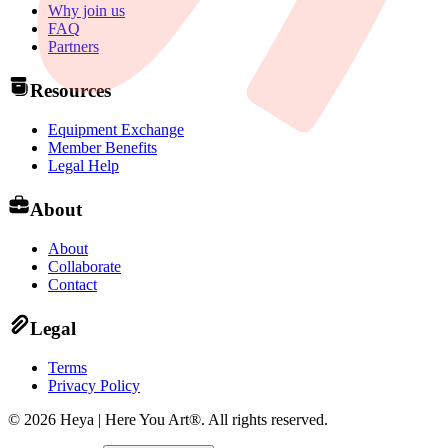
Why join us
FAQ
Partners
Resources
Equipment Exchange
Member Benefits
Legal Help
About
About
Collaborate
Contact
Legal
Terms
Privacy Policy
©
2026
Heya | Here You Art®.
All rights reserved
.