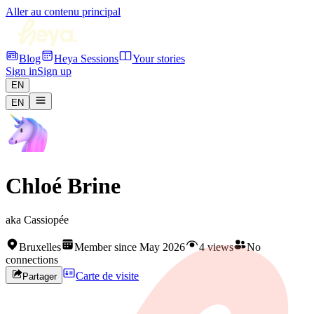
Aller au contenu principal
Blog
Heya Sessions
Your stories
Sign in
Sign up
EN
EN
Chloé Brine
aka
Cassiopée
Bruxelles
Member since May 2026
4 views
No
connections
Carte de visite
Partager
Rejoignez HEYA pour contacter
Chloé