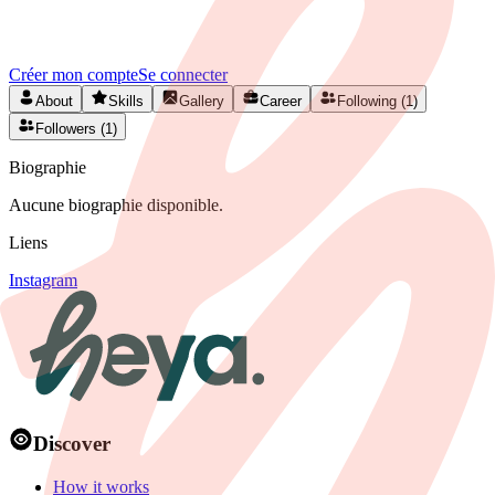
Créez votre profil gratuitement et développez votre réseau artistique
en Belgique.
Créer mon compte
Se connecter
About
Skills
Gallery
Career
Following (1)
Followers (1)
Biographie
Aucune biographie disponible.
Liens
Instagram
Discover
How it works