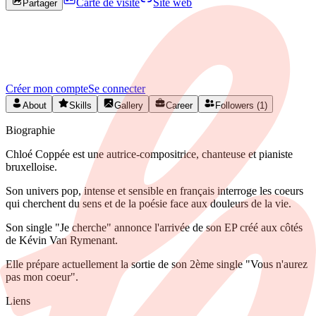
Carte de visite
Site web
Partager
Rejoignez HEYA pour contacter
Chloé
Créez votre profil gratuitement et développez votre réseau artistique
en Belgique.
Créer mon compte
Se connecter
About
Skills
Gallery
Career
Followers (1)
Biographie
Chloé Coppée est une autrice-compositrice, chanteuse et pianiste
bruxelloise.
Son univers pop, intense et sensible en français interroge les coeurs
qui cherchent du sens et de la poésie face aux douleurs de la vie.
Son single "Je cherche" annonce l'arrivée de son EP créé aux côtés
de Kévin Van Rymenant.
Elle prépare actuellement la sortie de son 2ème single "Vous n'aurez
pas mon coeur".
Liens