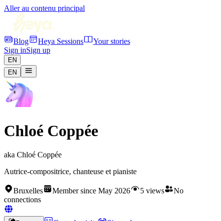
Aller au contenu principal
Blog
Heya Sessions
Your stories
Sign in
Sign up
EN
EN
Chloé Coppée
aka
Chloé Coppée
Autrice-compositrice, chanteuse et pianiste
Bruxelles
Member since May 2026
5 views
No
connections