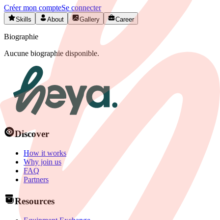
Créer mon compte
Se connecter
Skills
About
Gallery
Career
Biographie
Aucune biographie disponible.
Discover
How it works
Why join us
FAQ
Partners
Resources