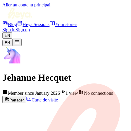
Aller au contenu principal
Blog
Heya Sessions
Your stories
Sign in
Sign up
EN
EN
Jehanne Hecquet
Member since January 2026
1 view
No connections
Carte de visite
Partager
Rejoignez HEYA pour contacter
Jehanne
Créez votre profil gratuitement et développez votre réseau artistique
en Belgique.