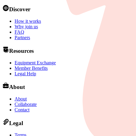
Discover
How it works
Why join us
FAQ
Partners
Resources
Equipment Exchange
Member Benefits
Legal Help
About
About
Collaborate
Contact
Legal
Terms