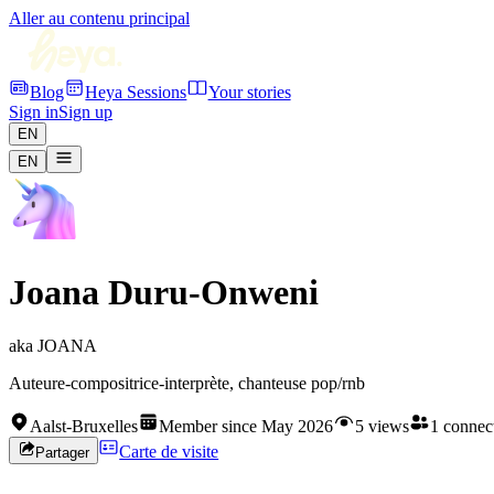
Aller au contenu principal
Blog
Heya Sessions
Your stories
Sign in
Sign up
EN
EN
Joana Duru-Onweni
aka
JOANA
Auteure-compositrice-interprète, chanteuse pop/rnb
Aalst-Bruxelles
Member since May 2026
5 views
1 connec
Carte de visite
Partager
Rejoignez HEYA pour contacter
Joana