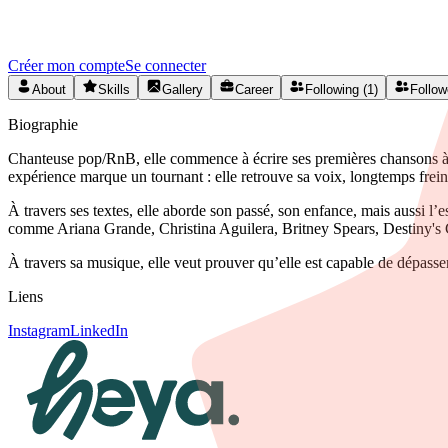
Créez votre profil gratuitement et développez votre réseau artistique 
Créer mon compte
Se connecter
About
Skills
Gallery
Career
Following (1)
Follow
Biographie
Chanteuse pop/RnB, elle commence à écrire ses premières chansons à l’â
expérience marque un tournant : elle retrouve sa voix, longtemps freiné
À travers ses textes, elle aborde son passé, son enfance, mais aussi l’
comme Ariana Grande, Christina Aguilera, Britney Spears, Destiny's 
À travers sa musique, elle veut prouver qu’elle est capable de dépasser l
Liens
Instagram
LinkedIn