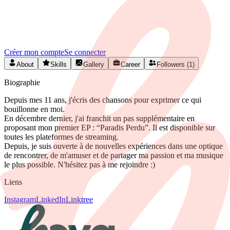
Rejoignez HEYA pour contacter
Léa
Créez votre profil gratuitement et développez votre réseau artistique
en Belgique.
Créer mon compte
Se connecter
About
Skills
Gallery
Career
Followers (1)
Biographie
Depuis mes 11 ans, j'écris des chansons pour exprimer ce qui
bouillonne en moi.
En décembre dernier, j'ai franchit un pas supplémentaire en
proposant mon premier EP : “Paradis Perdu”. Il est disponible sur
toutes les plateformes de streaming.
Depuis, je suis ouverte à de nouvelles expériences dans une optique
de rencontrer, de m'amuser et de partager ma passion et ma musique
le plus possible. N'hésitez pas à me rejoindre :)
Liens
Instagram
LinkedIn
Linktree