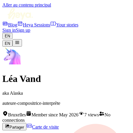
Aller au contenu principal
Blog
Heya Sessions
Your stories
Sign in
Sign up
EN
EN
Léa Vand
aka
Alaska
auteure-compositrice-interprète
Bruxelles
Member since May 2026
7 views
No
connections
Carte de visite
Partager