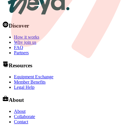
Discover
How it works
Why join us
FAQ
Partners
Resources
Equipment Exchange
Member Benefits
Legal Help
About
About
Collaborate
Contact