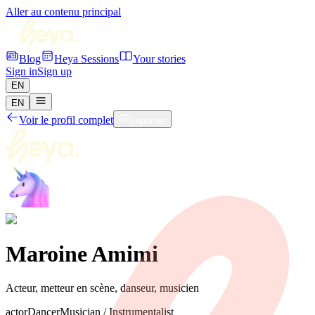
Aller au contenu principal
Blog
Heya Sessions
Your stories
Sign in
Sign up
EN
EN
Voir le profil complet
Imprimer
Carte de visite
Maroine Amimi
Acteur, metteur en scène, danseur, musicien
actor
Dancer
Musician / Instrumentalist