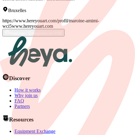
Bruxelles
https://www.hereyouart.com/profil/maroine-amimi-
wci5
www.hereyouart.com
Imprimer / Enregistrer en PDF
Discover
How it works
Why join us
FAQ
Partners
Resources
Equipment Exchange