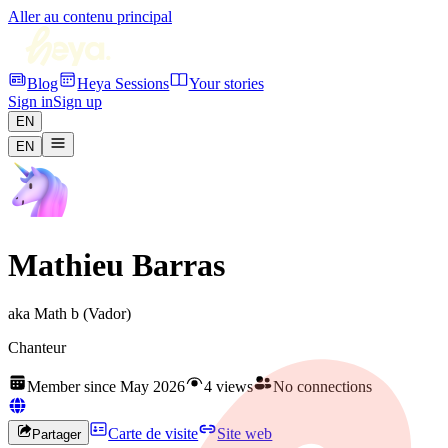
Aller au contenu principal
Blog
Heya Sessions
Your stories
Sign in
Sign up
EN
EN
Mathieu Barras
aka
Math b (Vador)
Chanteur
Member since May 2026
4 views
No connections
Carte de visite
Site web
Partager