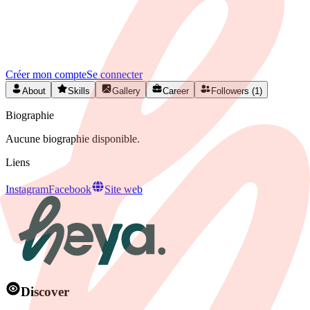
Rejoignez HEYA pour contacter
Mathieu
Créez votre profil gratuitement et développez votre réseau artistique
en Belgique.
Créer mon compte
Se connecter
About
Skills
Gallery
Career
Followers (1)
Biographie
Aucune biographie disponible.
Liens
Instagram
Facebook
Site web
Discover