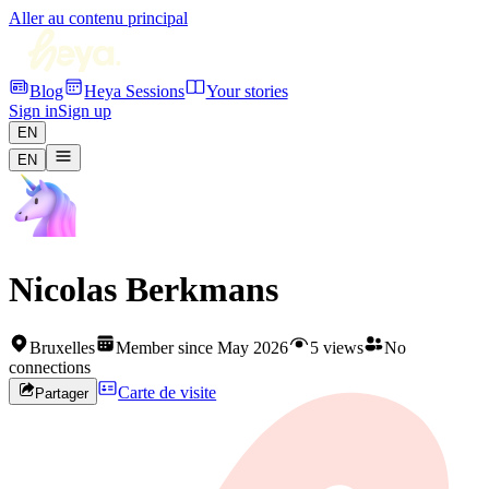
Aller au contenu principal
Blog
Heya Sessions
Your stories
Sign in
Sign up
EN
EN
Nicolas Berkmans
Bruxelles
Member since May 2026
5 views
No
connections
Carte de visite
Partager
Rejoignez HEYA pour contacter
Nicolas
Créez votre profil gratuitement et développez votre réseau artistique
en Belgique.