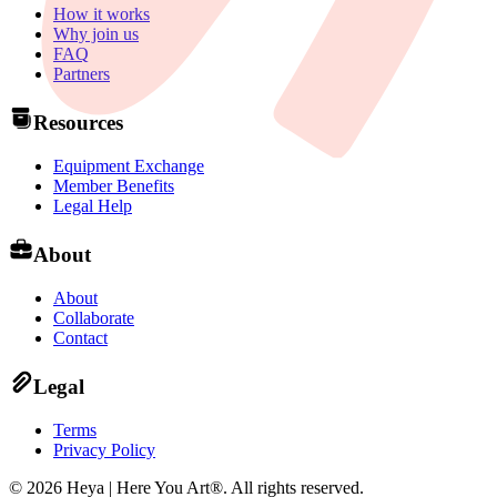
How it works
Why join us
FAQ
Partners
Resources
Equipment Exchange
Member Benefits
Legal Help
About
About
Collaborate
Contact
Legal
Terms
Privacy Policy
©
2026
Heya | Here You Art®.
All rights reserved
.