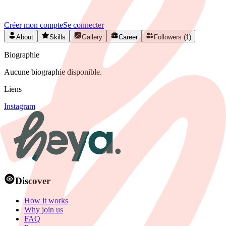
en Belgique.
Créer mon compte
Se connecter
About
Skills
Gallery
Career
Followers (1)
Biographie
Aucune biographie disponible.
Liens
Instagram
Discover
How it works
Why join us
FAQ