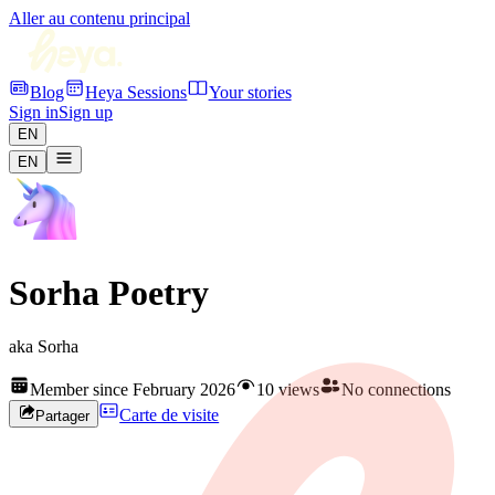
Aller au contenu principal
Blog
Heya Sessions
Your stories
Sign in
Sign up
EN
EN
Sorha Poetry
aka
Sorha
Member since February 2026
10 views
No connections
Carte de visite
Partager
Rejoignez HEYA pour contacter
Sorha
Créez votre profil gratuitement et développez votre réseau artistique