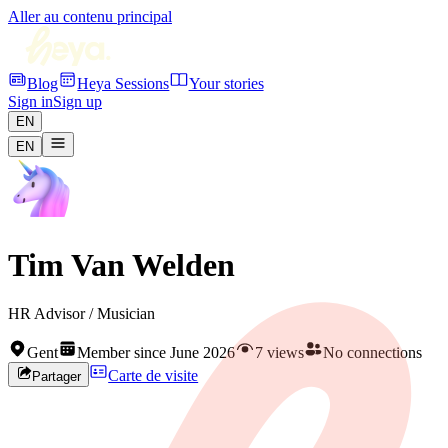
Aller au contenu principal
Blog
Heya Sessions
Your stories
Sign in
Sign up
EN
EN
Tim Van Welden
HR Advisor / Musician
Gent
Member since June 2026
7 views
No connections
Carte de visite
Partager
Rejoignez HEYA pour contacter
Tim
Créez votre profil gratuitement et développez votre réseau artistique