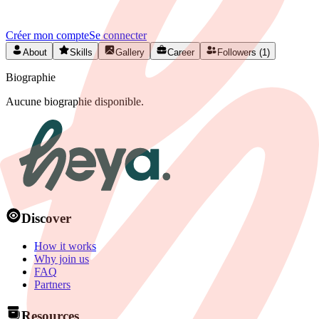
en Belgique.
Créer mon compte
Se connecter
About
Skills
Gallery
Career
Followers (1)
Biographie
Aucune biographie disponible.
Discover
How it works
Why join us
FAQ
Partners
Resources