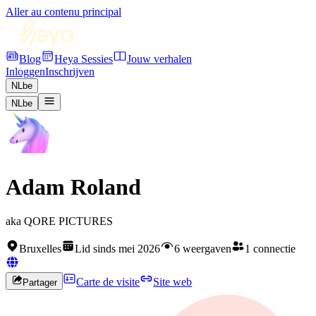
Aller au contenu principal
Blog
Heya Sessies
Jouw verhalen
Inloggen
Inschrijven
NL
be
NL
be
Adam Roland
aka
QORE PICTURES
Bruxelles
Lid sinds mei 2026
6 weergaven
1 connectie
Carte de visite
Site web
Partager
Rejoignez HEYA pour contacter
Adam