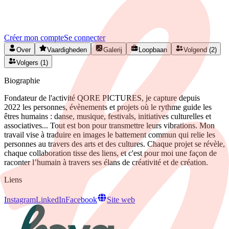
Créez votre profil gratuitement et développez votre réseau artistique
en Belgique.
Créer mon compte
Se connecter
Over
Vaardigheden
Galerij
Loopbaan
Volgend (2)
Volgers (1)
Biographie
Fondateur de l'activité QORE PICTURES, je capture depuis
2022 les personnes, évènements et projets où le rythme guide les
êtres humains : danse, musique, festivals, initiatives culturelles et
associatives... Tout est bon pour transmettre leurs vibrations. Mon
travail vise à traduire en images le battement commun qui relie les
personnes au travers des arts et des cultures. Chaque projet se révèle,
chaque collaboration tisse des liens, et c'est pour moi une façon de
raconter l’humain à travers ses élans de créativité et de création.
Liens
Instagram
LinkedIn
Facebook
Site web