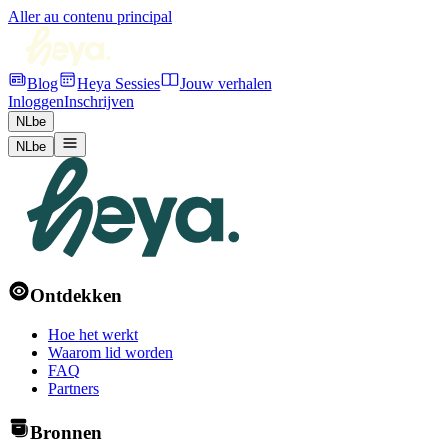
Aller au contenu principal
Blog
Heya Sessies
Jouw verhalen
Inloggen
Inschrijven
NL
be
NL
be
Ontdekken
Hoe het werkt
Waarom lid worden
FAQ
Partners
Bronnen