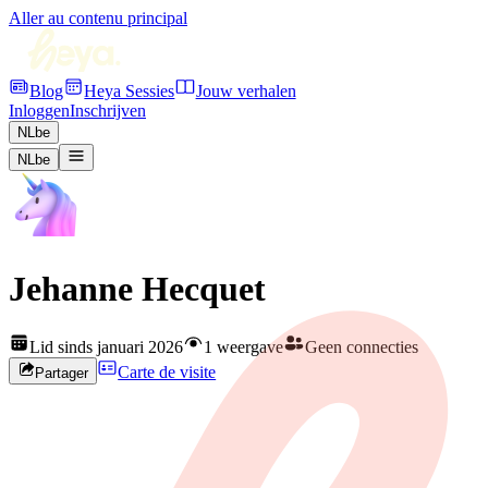
Aller au contenu principal
Blog
Heya Sessies
Jouw verhalen
Inloggen
Inschrijven
NL
be
NL
be
Jehanne Hecquet
Lid sinds januari 2026
1 weergave
Geen connecties
Carte de visite
Partager
Rejoignez HEYA pour contacter
Jehanne
Créez votre profil gratuitement et développez votre réseau artistique
en Belgique.