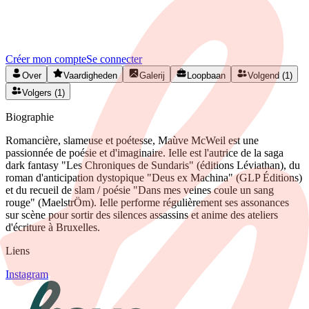
Créez votre profil gratuitement et développez votre réseau artistique
en Belgique.
Créer mon compte
Se connecter
Over
Vaardigheden
Galerij
Loopbaan
Volgend (1)
Volgers (1)
Biographie
Romancière, slameuse et poétesse, Maùve McWeil est une
passionnée de poésie et d'imaginaire. Ielle est l'autrice de la saga
dark fantasy "Les Chroniques de Sundaris" (éditions Léviathan), du
roman d'anticipation dystopique "Deus ex Machina" (GLP Éditions)
et du recueil de slam / poésie "Dans mes veines coule un sang
rouge" (MaelstrÖm). Ielle performe régulièrement ses assonances
sur scène pour sortir des silences assassins et anime des ateliers
d'écriture à Bruxelles.
Liens
Instagram