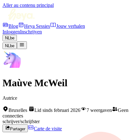
Aller au contenu principal
Blog
Heya Sessies
Jouw verhalen
Inloggen
Inschrijven
NL
be
NL
be
Maùve McWeil
Autrice
Bruxelles
Lid sinds februari 2026
7 weergaven
Geen
connecties
schrijver/schrijfster
Carte de visite
Partager
Rejoignez HEYA pour contacter
Maùve