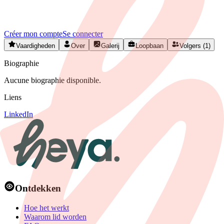
Créez votre profil gratuitement et développez votre réseau artistique
en Belgique.
Créer mon compte
Se connecter
Vaardigheden
Over
Galerij
Loopbaan
Volgers (1)
Biographie
Aucune biographie disponible.
Liens
LinkedIn
Ontdekken
Hoe het werkt
Waarom lid worden