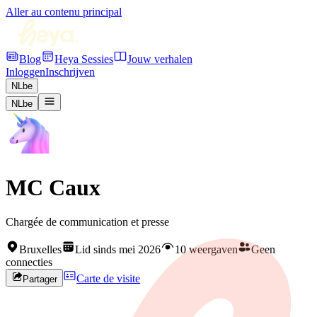
Aller au contenu principal
Blog
Heya Sessies
Jouw verhalen
Inloggen
Inschrijven
NL
be
NL
be
MC Caux
Chargée de communication et presse
Bruxelles
Lid sinds mei 2026
10 weergaven
Geen
connecties
Carte de visite
Partager
Rejoignez HEYA pour contacter
MC