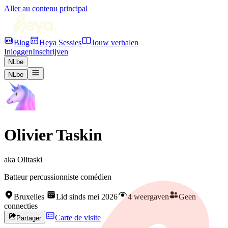
Aller au contenu principal
Blog
Heya Sessies
Jouw verhalen
Inloggen
Inschrijven
NL
be
NL
be
Olivier Taskin
aka
Olitaski
Batteur percussionniste comédien
Bruxelles
Lid sinds mei 2026
4 weergaven
Geen
connecties
Carte de visite
Partager