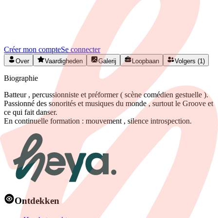
Rejoignez HEYA pour contacter
Olivier
Créez votre profil gratuitement et développez votre réseau artistique
en Belgique.
Créer mon compte
Se connecter
Over
Vaardigheden
Galerij
Loopbaan
Volgers (1)
Biographie
Batteur , percussionniste et préformer ( scène comédien gestuelle ).
Passionné des sonorités et musiques du monde , surtout le Groove et
ce qui fait danser.
En continuelle formation : mouvement , silence introspection.
Ontdekken