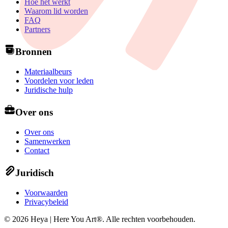
Hoe het werkt
Waarom lid worden
FAQ
Partners
Bronnen
Materiaalbeurs
Voordelen voor leden
Juridische hulp
Over ons
Over ons
Samenwerken
Contact
Juridisch
Voorwaarden
Privacybeleid
©
2026
Heya | Here You Art®.
Alle rechten voorbehouden
.