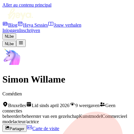
Aller au contenu principal
Blog
Heya Sessies
Jouw verhalen
Inloggen
Inschrijven
NL
be
NL
be
Simon Willame
Comédien
Bruxelles
Lid sinds april 2026
9 weergaven
Geen
connecties
beheerder/beheerster van een gezelschap
Kunstmodel
Commercieel
model
acteur/actrice
Carte de visite
Partager