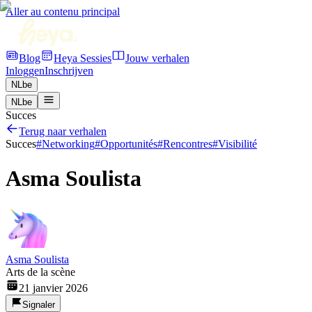
Aller au contenu principal
Blog
Heya Sessies
Jouw verhalen
Inloggen
Inschrijven
NL
be
NL
be
Succes
Terug naar verhalen
Succes
#
Networking
#
Opportunités
#
Rencontres
#
Visibilité
Asma Soulista
Asma Soulista
Arts de la scène
21 janvier 2026
Signaler